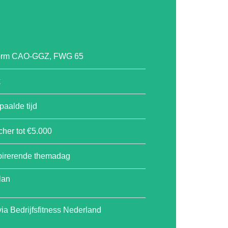
nform CAO-GGZ, FWG 65
k
paalde tijd
her tot €5.000
spirerende themadag
lan
a Bedrijfsfitness Nederland