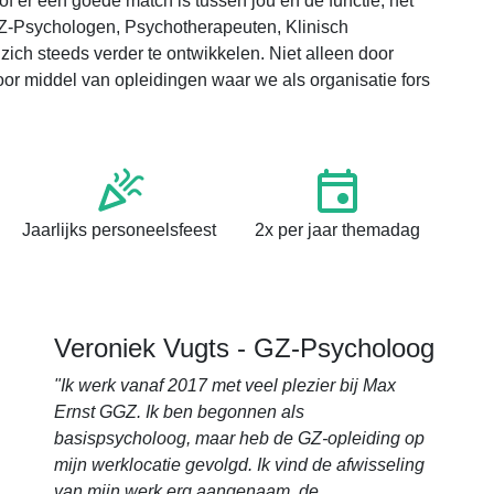
f er een goede match is tussen jou en de functie, het
Z-Psychologen, Psychotherapeuten, Klinisch
ich steeds verder te ontwikkelen. Niet alleen door
oor middel van opleidingen waar we als organisatie fors
Jaarlijks personeelsfeest
2x per jaar themadag
Veroniek Vugts - GZ-Psycholoog
"Ik werk vanaf 2017 met veel plezier bij Max
Ernst GGZ. Ik ben begonnen als
basispsycholoog, maar heb de GZ-opleiding op
mijn werklocatie gevolgd. Ik vind de afwisseling
van mijn werk erg aangenaam, de