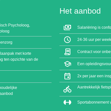
Het aanbod
inisch Psycholoog,
Salariëring is co
oloog
24-36 uur per wee
nenzorg
Contract voor onbe
elaanpak met korte
g ten opzichte van de
Een opleidingsvouc
2x per jaar een in
Aantrekkelijk fietsp
houdelijke
gaanbod
Sportabonnement vi