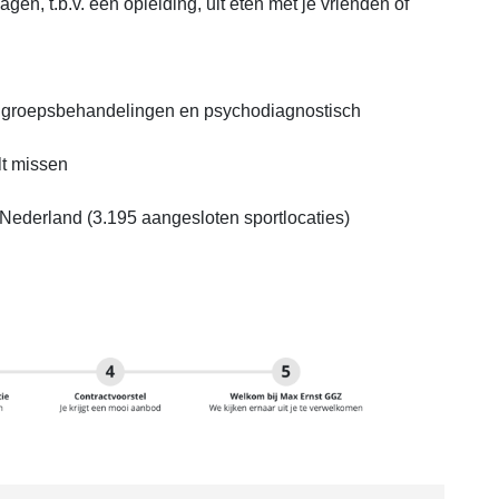
agen, t.b.v. een opleiding, uit eten met je vrienden of
, groepsbehandelingen en psychodiagnostisch
lt missen
 Nederland (3.195 aangesloten sportlocaties)