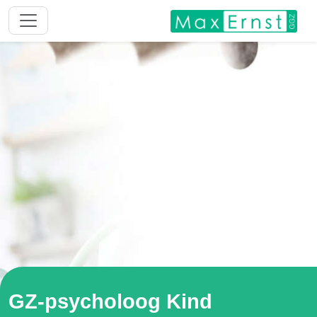
GZ-psycholoog Kind