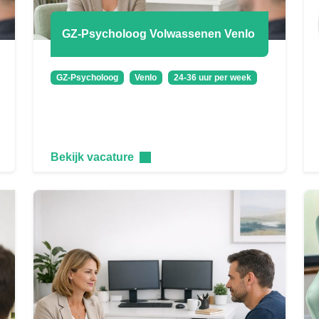
GZ-Psycholoog Volwassenen Venlo
GZ-Psycholoog
Venlo
24-36 uur per week
Bekijk vacature