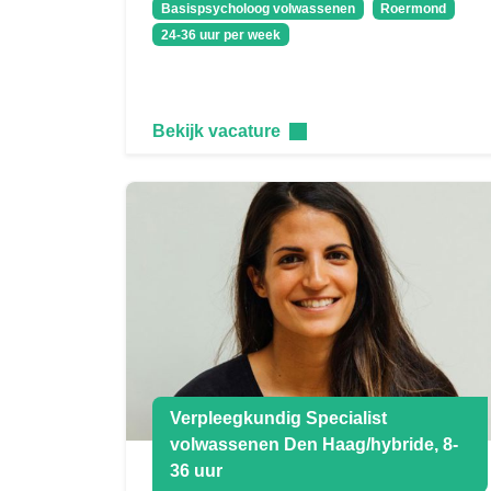
Basispsycholoog volwassenen
Roermond
24-36 uur per week
Bekijk vacature
Verpleegkundig Specialist
volwassenen Den Haag/hybride, 8-
36 uur