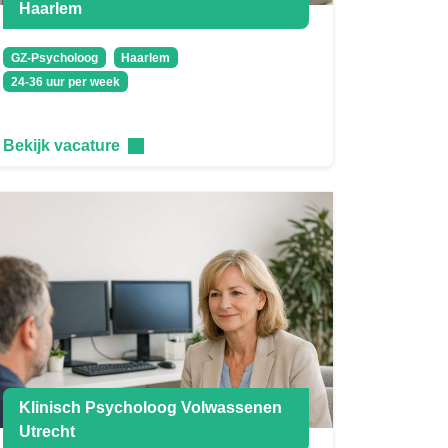
Haarlem
GZ-Psycholoog
Haarlem
24-36 uur per week
Bekijk vacature
Klinisch Psycholoog Volwassenen
Utrecht