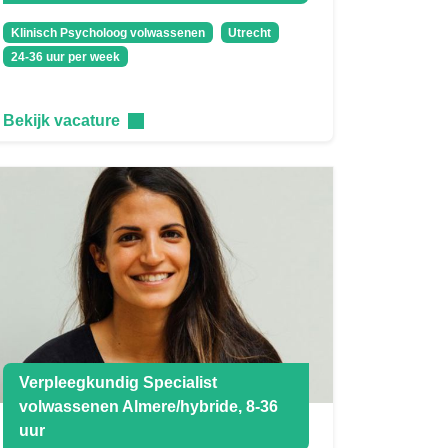
Klinisch Psycholoog volwassenen
Utrecht
24-36 uur per week
Bekijk vacature
Verpleegkundig Specialist
volwassenen Almere/hybride, 8-36
uur