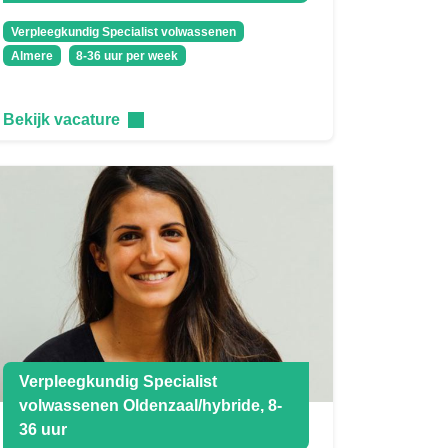
Verpleegkundig Specialist volwassenen
Almere
8-36 uur per week
Bekijk vacature
Verpleegkundig Specialist
volwassenen Oldenzaal/hybride, 8-
36 uur