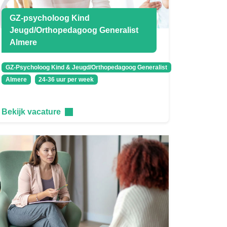
GZ-psycholoog Kind
Jeugd/Orthopedagoog Generalist
Almere
GZ-Psycholoog Kind & Jeugd/Orthopedagoog Generalist
Almere
24-36 uur per week
Bekijk vacature