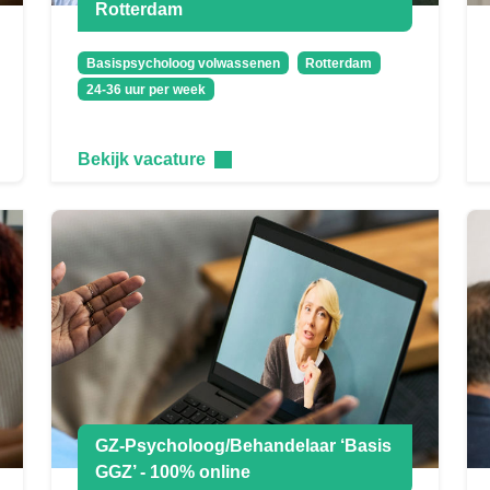
Rotterdam
Basispsycholoog volwassenen
Rotterdam
24-36 uur per week
Bekijk vacature
GZ-Psycholoog/Behandelaar ‘Basis
GGZ’ - 100% online