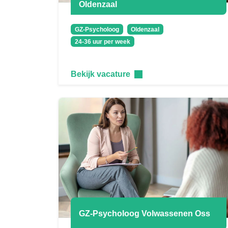
Oldenzaal
GZ-Psycholoog
Oldenzaal
24-36 uur per week
Bekijk vacature
GZ-Psycholoog Volwassenen Oss