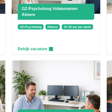
GZ-Psycholoog Volwassenen
Almere
GZ-Psycholoog
Almere
24-36 uur per week
Bekijk vacature