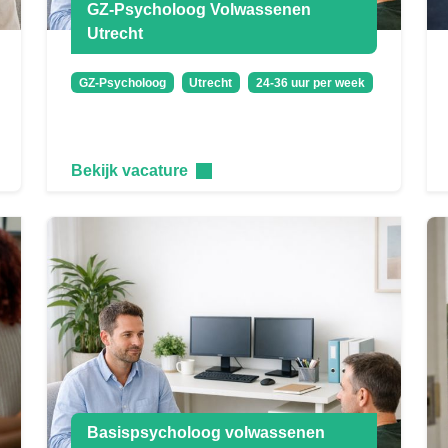
GZ-Psycholoog Volwassenen
Utrecht
GZ-Psycholoog
Utrecht
24-36 uur per week
Bekijk vacature
Basispsycholoog volwassenen